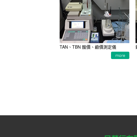
TAN、TBN 酸價、鹼價測定儀
more