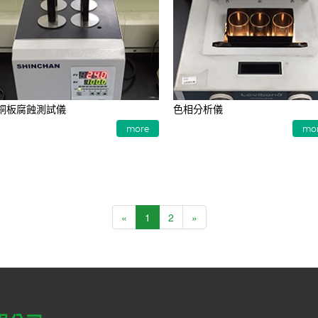
銅板腐蝕測試儀
色相分析儀
more
mo
«
1
2
»