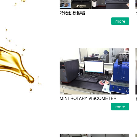
冷啟動模擬器
more
MINI-ROTARY VISCOMETER
more