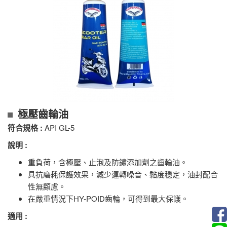
極壓齒輪油
符合規格 :
API GL-5
說明 :
重負荷，含極壓、止泡及防鏽添加劑之齒輪油。
具抗磨耗保護效果，減少運轉噪音、黏度穩定，油封配合
性無顧慮。
在嚴重情況下HY-POID齒輪，可得到最大保護。
適用 :