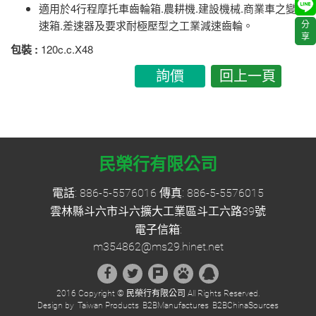
適用於4行程摩托車齒輪箱.農耕機.建設機械.商業車之變
速箱.差速器及要求耐極壓型之工業減速齒輪。
分
享
包裝 :
120c.c.X48
詢價
回上一頁
民榮行有限公司
電話:
886-5-5576016
傳真: 886-5-5576015
雲林縣斗六市斗六擴大工業區斗工六路39號
電子信箱:
m354862@ms29.hinet.net
2016 Copyright ©
民榮行有限公司
All Rights Reserved.
Design by
Taiwan Products
B2BManufactures
B2BChinaSources